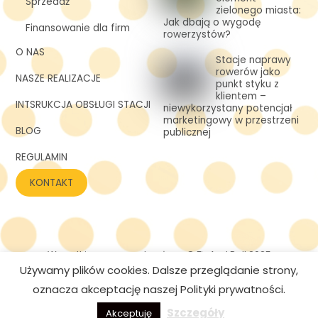
Sprzedaż
zielonego miasta:
Jak dbają o wygodę
Finansowanie dla firm
rowerzystów?
O NAS
Stacje naprawy
rowerów jako
NASZE REALIZACJE
punkt styku z
klientem –
INTSRUKCJA OBSŁUGI STACJI
niewykorzystany potencjał
marketingowy w przestrzeni
BLOG
publicznej
REGULAMIN
KONTAKT
Wszystkie prawa zastrzeżone © Fix And Roll 2025
Używamy plików cookies. Dalsze przeglądanie strony,
Polityka prywatności
Realizacja:
Growplace Media
oznacza akceptację naszej Polityki prywatności.
Szczegóły
Akceptuję