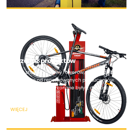
Sprzedaż produktów
Nasze stacje naprawy rowerów, pochodzą tylko
i wyłącznie od renomowanych producentów.
Dbamy o to, aby wykonane były z dbałością o
każdy detal.
WIĘCEJ