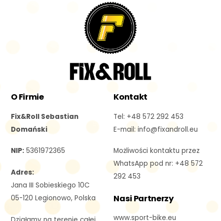
Back
To
Top
O Firmie
Kontakt
Fix&Roll Sebastian
Tel: +48 572 292 453
Domański
E-mail: i
nfo@fixandroll.eu
NIP:
5361972365
Możliwości kontaktu przez
WhatsApp pod nr: +48 572
Adres:
292 453
Jana III Sobieskiego 10C
Nasi Partnerzy
05-120 Legionowo, Polska
www.sport-bike.eu
Działamy na terenie całej