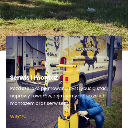
Serwis i montaż
Poza szeroko pojmowaną dystrybucją stacji
naprawy rowerów, zajmujemy się także ich
montażem oraz serwisem.
WIĘCEJ