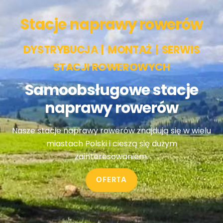
Stacje naprawy rowerów
DYSTRYBUCJA | MONTAŻ | SERWIS
STACJI ROWEROWYCH
Samoobsługowe stacje
naprawy rowerów
Nasze stacje naprawy rowerów znajdują się w wielu
miastach Polski i cieszą się dużym
zainteresowaniem.
OFERTA