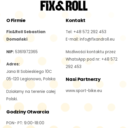
O Firmie
Kontakt
Fix&Roll Sebastian
Tel: +48 572 292 453
Domański
E-mail: i
nfo@fixandroll.eu
NIP:
5361972365
Możliwości kontaktu przez
WhatsApp pod nr: +48 572
Adres:
292 453
Jana III Sobieskiego 10C
Nasi Partnerzy
05-120 Legionowo, Polska
www.sport-bike.eu
Działamy na terenie całej
Polski.
Godziny Otwarcia
PON- PT: 9:00-18:00