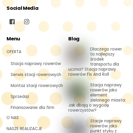
Social Media
Menu
Blog
Dlaczego rower
OFERTA
to najlepszy
środek
Stacja naprawy rowerów
transportu dla
ucznia? Stacja naprawy
rowerów Fix And Roll
Serwis stacji rowerowych
Stacja naprawy
Montaż stacji rowerowych
rowerów jako
element
Sprzedaż
zielonego miasta:
Jak dbają o wygodę
Finansowanie dla firm
rowerzystów?
O NAS
Stacje naprawy
rowerów jako
NASZE REALIZACJE
punkt styku z