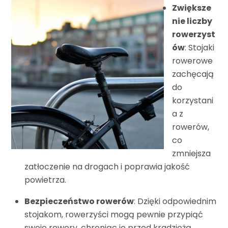
Zwiększe
nie liczby
rowerzyst
ów
: Stojaki
rowerowe
zachęcają
do
korzystani
a z
rowerów,
co
zmniejsza
zatłoczenie na drogach i poprawia jakość
powietrza.
Bezpieczeństwo rowerów
: Dzięki odpowiednim
stojakom, rowerzyści mogą pewnie przypiąć
swoje rowery, chroniąc je przed kradzieżą.