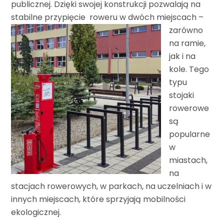
publicznej. Dzięki swojej konstrukcji pozwalają na
stabilne przypięcie
roweru w dwóch miejscach –
zarówno
na ramie,
jak i na
kole. Tego
typu
stojaki
rowerowe
są
popularne
w
miastach,
na
stacjach rowerowych, w parkach, na uczelniach i w
innych miejscach, które sprzyjają mobilności
ekologicznej.