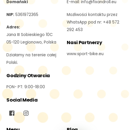
Domański
E-mail: i
nfo@fixandroll.eu
NIP:
5361972365
Możliwości kontaktu przez
WhatsApp pod nr: +48 572
Adres:
292 453
Jana III Sobieskiego 10C
Nasi Partnerzy
05-120 Legionowo, Polska
www.sport-bike.eu
Działamy na terenie całej
Polski.
Godziny Otwarcia
PON- PT: 9:00-18:00
Social Media
Menu
Blog