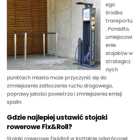
ego
środka
transportu
. Ponadto,
umiejscowi
enie
stojaków w
strategicz
nych
punktach miasta może przyczynić się do
zmniejszenia zatłoczenia ruchu drogowego,
poprawy jakości powietrza i zmniejszenia emisji
spalin.
Gdzie najlepiej ustawić stojaki
rowerowe Fix&Roll?
Stojaki rowerowe Fix&Roll w kształcie odwróconej